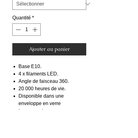
Quantité
*
Ajouter au panier
Base E10.
4 x filaments LED.
Angle de faisceau 360.
20 000 heures de vie.
Disponible dans une
enveloppe en verre
transparent.
Dimmable. -
Cliquez ici pour
obtenir de l'aide sur les
gradateurs